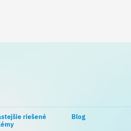
stejšie riešené
Blog
lémy