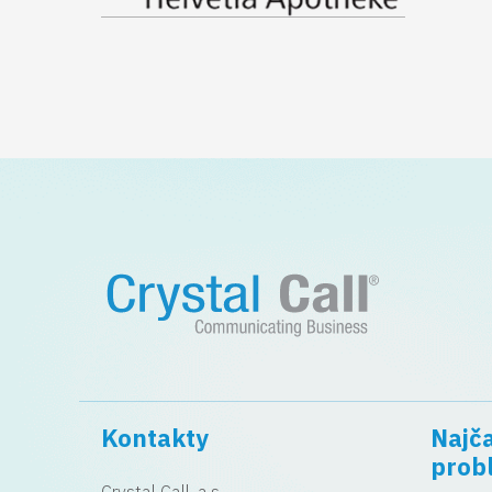
Kontakty
Najča
prob
Crystal Call, a.s.