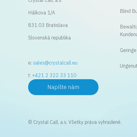
Blind B
Hálkova 1/A
831 03 Bratislava
Bewälti
Kunden
Slovenská republika
Geringe 
e:
sales@crystalcall.eu
Ungenut
t:
+421 2 322 33 110
Napíšte nám
© Crystal Call, a.s. Všetky práva vyhradené.