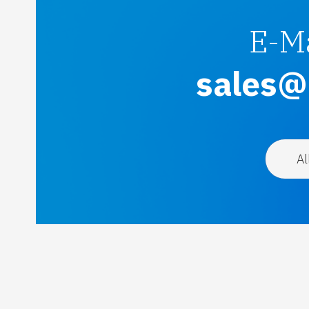
E-M
sales@c
Al