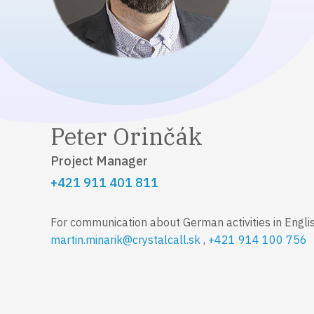
Peter Orinčák
Project Manager
+421 911 401 811
For communication about German activities in Engli
martin.minarik@crystalcall.sk
,
+421 914 100 756