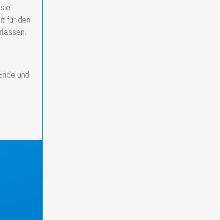
sie
t für den
rlassen.
 Ende und