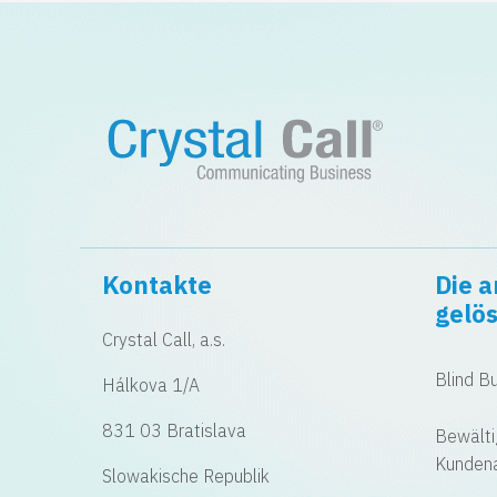
Kontakte
Die 
gelö
Crystal Call, a.s.
Blind B
Hálkova 1/A
831 03 Bratislava
Bewälti
Kunden
Slowakische Republik