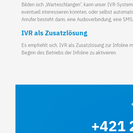
Bilden sich „Warteschlangen“, kann unser IVR-System 
eventuell interessieren könnten, oder selbst automati
Anrufer besteht darin, eine Audioverbindung, eine SMS
IVR als Zusatzlösung
Es empfiehlt sich, IVR als Zusatzlösung zur Infoline 
Beginn des Betriebs der Infoline zu aktivieren.
+421 