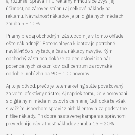
aj rozumie. Správa PPC reklamy firmou síce zvýši jej
účinnosť, no zároveň stúpnu aj celkové náklady na
reklamu. Návratnosť nákladov je pri digitálnych médiách
zhruba 5 – 10%.
Priamy predaj obchodným zástupcom je v tomto ohľade
ešte nákladnejší. Potenciálnych klientov je potrebné
navštíviť čo si vyžaduje čas a náklady navyše. Kým
obchodný zástupca dokáže za deň osloviť iba pár
potenciálnych zákazníkov, call centrum za rovnaké
obdobie urobí zhruba 90 – 100 hovorov.
Aj to je dôvod, prečo je telemarketing stále považovaný
za veľmi efektívny nástroj. Aj napriek tomu, že v porovnaní
s digitálnymi médiami osloví síce menej ľudí, dokáže však
s väčším úspechom spraviť z nich klientov a za podstatne
nižšie náklady. Pri dobre nastavenej kampani a správnom
prevedení je návratnosť nákladov zhruba 15 – 20%.