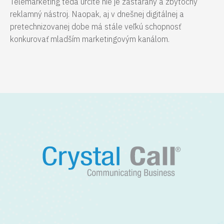
Telemarketing teda určite nie je zastaraný a zbytočný
reklamný nástroj. Naopak, aj v dnešnej digitálnej a
pretechnizovanej dobe má stále veľkú schopnosť
konkurovať mladším marketingovým kanálom.