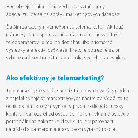
Podrobnejšie informácie vedia poskytnúť firmy
špecializujúce sa na správu marketingových databáz.
Ďalším základným kameňom sú telemarketéri. Ak totiž
máme výborne spracovanú databázu ale nekvalitných
teleoperátorov, je možné dosiahnuť iba priemerné
výsledky a efektívnosť klesá. Preto je potrebné sa pri
výbere
call centra
pýtať, ako školia svojich pracovníkov.
Ako efektívny je telemarketing?
Telemarketing je v súčasnosti stále považovaný za jeden
z najefektívnejších marketingových nástrojov. Vďačí za to
odlišnostiam, ktorými vyniká. V prvom rade je to ľudský
kontakt. Na rozdiel od ostatných foriem reklamy oslovuje
potenciálneho zákazníka človek. To je v porovnaní
napríklad s bannerom alebo videom výrazný rozdiel.