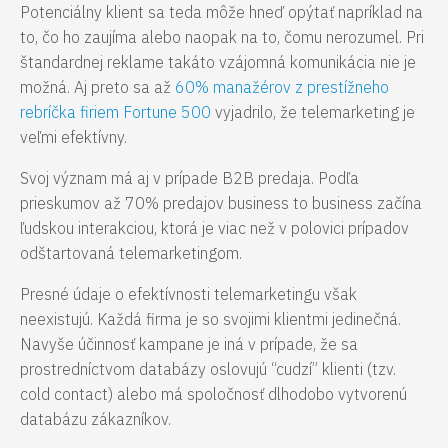
Potenciálny klient sa teda môže hneď opýtať napríklad na
to, čo ho zaujíma alebo naopak na to, čomu nerozumel. Pri
štandardnej reklame takáto vzájomná komunikácia nie je
možná. Aj preto sa až
60% manažérov z prestížneho
rebríčka firiem Fortune 500
vyjadrilo, že telemarketing je
veľmi efektívny.
Svoj význam má aj v prípade B2B predaja. Podľa
prieskumov až 70% predajov business to business začína
ľudskou interakciou, ktorá je viac než v polovici prípadov
odštartovaná telemarketingom.
Presné údaje o efektívnosti telemarketingu však
neexistujú. Každá firma je so svojimi klientmi jedinečná.
Navyše účinnosť kampane je iná v prípade, že sa
prostredníctvom databázy oslovujú “cudzí” klienti (tzv.
cold contact) alebo má spoločnosť dlhodobo vytvorenú
databázu zákazníkov.