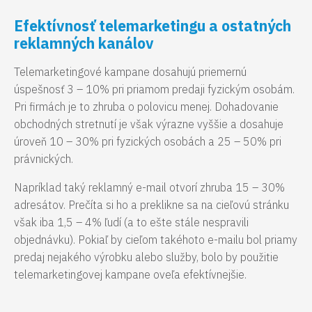
Efektívnosť telemarketingu a ostatných
reklamných kanálov
Telemarketingové kampane dosahujú priemernú
úspešnosť 3 – 10% pri priamom predaji fyzickým osobám.
Pri firmách je to zhruba o polovicu menej. Dohadovanie
obchodných stretnutí je však výrazne vyššie a dosahuje
úroveň 10 – 30% pri fyzických osobách a 25 – 50% pri
právnických.
Napríklad taký reklamný e-mail otvorí zhruba 15 – 30%
adresátov. Prečíta si ho a preklikne sa na cieľovú stránku
však iba 1,5 – 4% ľudí (a to ešte stále nespravili
objednávku). Pokiaľ by cieľom takéhoto e-mailu bol priamy
predaj nejakého výrobku alebo služby, bolo by použitie
telemarketingovej kampane oveľa efektívnejšie.