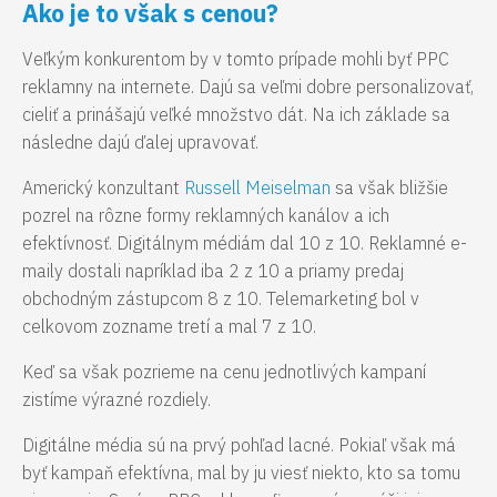
Ako je to však s cenou?
Veľkým konkurentom by v tomto prípade mohli byť PPC
reklamny na internete. Dajú sa veľmi dobre personalizovať,
cieliť a prinášajú veľké množstvo dát. Na ich základe sa
následne dajú ďalej upravovať.
Americký konzultant
Russell Meiselman
sa však bližšie
pozrel na rôzne formy reklamných kanálov a ich
efektívnosť. Digitálnym médiám dal 10 z 10. Reklamné e-
maily dostali napríklad iba 2 z 10 a priamy predaj
obchodným zástupcom 8 z 10. Telemarketing bol v
celkovom zozname tretí a mal 7 z 10.
Keď sa však pozrieme na cenu jednotlivých kampaní
zistíme výrazné rozdiely.
Digitálne média sú na prvý pohľad lacné. Pokiaľ však má
byť kampaň efektívna, mal by ju viesť niekto, kto sa tomu