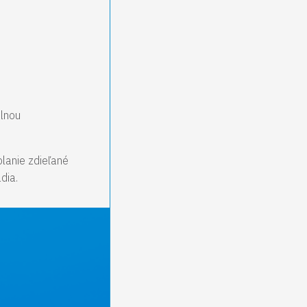
plnou
olanie zdieľané
dia.