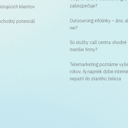
zabezpečuje?
istujúcich klientov
Outsourcing infolinky – áno, 
bchodný potenciál
nie?
Sú služby call centra vhodné 
menšie firmy?
Telemarketing poznáme vyš
rokov. Aj napriek dobe intern
nepatrí do starého železa