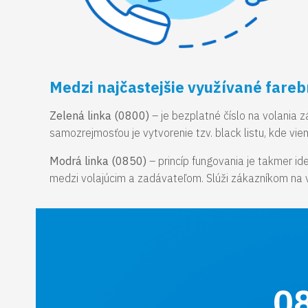
Medzi najčastejšie využívané farebn
Zelená linka (0800)
– je bezplatné číslo na volania z
samozrejmosťou je vytvorenie tzv. black listu, kde vi
Modrá linka (0850)
– princíp fungovania je takmer ide
medzi volajúcim a zadávateľom. Slúži zákazníkom na vo
0