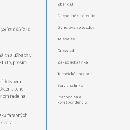
Zber dát
Obchodné stretnutia
Generovanie leadov
zelené číslo) a
Telesales
Cross sale
ašich službách v
tujte, prosím,
Zákaznícka linka
Technická podpora
efektívnym
Servisná linka
ákazníckeho
ednom rade na
Prechod na e-
korešpondenciu
zku farebných
a sveta.