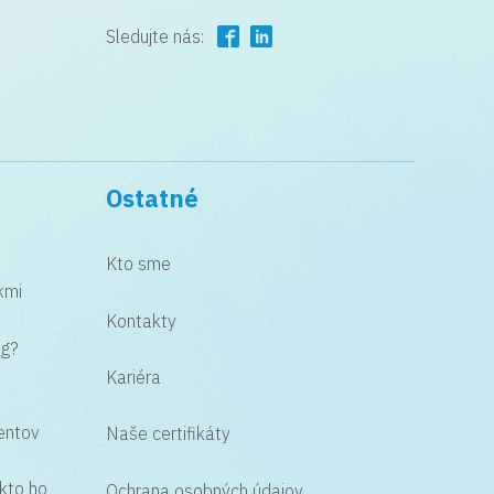
Sledujte nás:
Ostatné
i
Kto sme
kmi
Kontakty
ng?
Kariéra
ientov
Naše certifikáty
 kto ho
Ochrana osobných údajov