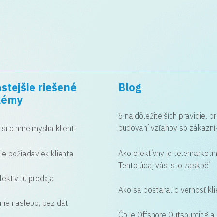
stejšie riešené
Blog
lémy
5 najdôležitejších pravidiel pr
budovaní vzťahov so zákazní
o si o mne myslia klienti
Ako efektívny je telemarketi
ie požiadaviek klienta
Tento údaj vás isto zaskočí
fektivitu predaja
Ako sa postarať o vernosť kl
nie naslepo, bez dát
Čo je Offshore Outsourcing a