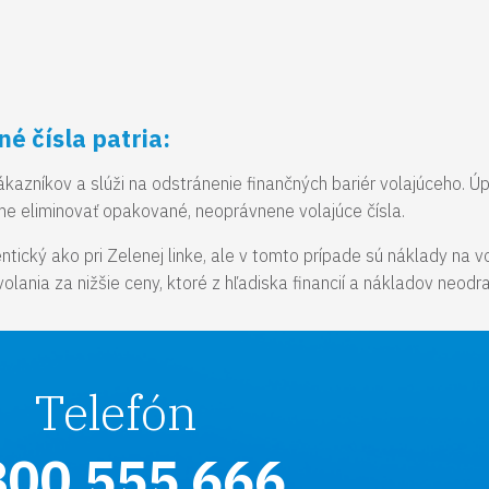
é čísla patria:
ákazníkov a slúži na odstránenie finančných bariér volajúceho. Ú
eme eliminovať opakované, neoprávnene volajúce čísla.
ntický ako pri Zelenej linke, ale v tomto prípade sú náklady na v
lania za nižšie ceny, ktoré z hľadiska financií a nákladov neodra
Telefón
800 555 666