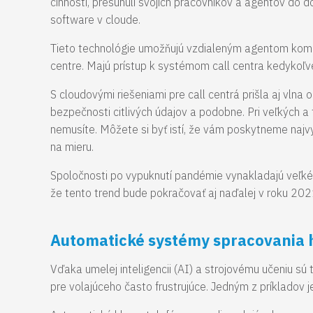
činnosti, presunuli svojich pracovníkov a agentov do d
software v cloude.
Tieto technológie umožňujú vzdialeným agentom komun
centre. Majú prístup k systémom call centra kedykoľv
S cloudovými riešeniami pre call centrá prišla aj vln
bezpečnosti citlivých údajov a podobne. Pri veľkých a 
nemusíte. Môžete si byť istí, že vám poskytneme najv
na mieru.
Spoločnosti po vypuknutí pandémie vynakladajú veľké 
že tento trend bude pokračovať aj naďalej v roku 20
Automatické systémy spracovania 
Vďaka umelej inteligencii (AI) a strojovému učeniu sú 
pre volajúceho často frustrujúce. Jedným z príkladov 