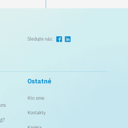
Sledujte nás:
Ostatné
i
Kto sme
kmi
Kontakty
ng?
Kariéra