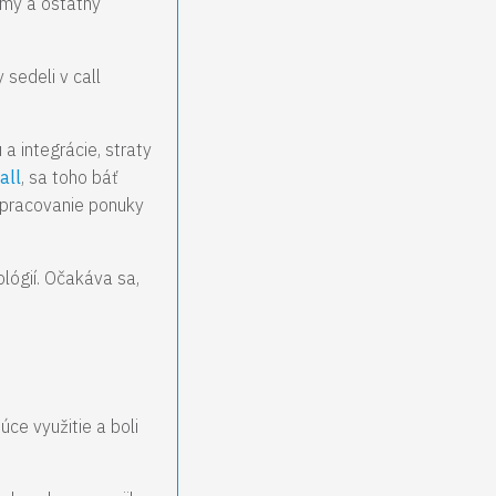
témy a ostatný
sedeli v call
a integrácie, straty
all
, sa toho báť
vypracovanie ponuky
lógií. Očakáva sa,
úce využitie a boli