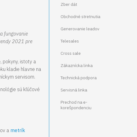
Zber dát
Obchodné stretnutia
Generovanie leadov
na fungovanie
trendy 2021 pre
Telesales
Cross sale
, pokyny, istoty a
Zákaznícka linka
oku kladie hlavne na
zníckym servisom.
Technická podpora
hnológie sú kľúčové
Servisná linka
Prechod na e-
korešpondenciu
kov a
metrík