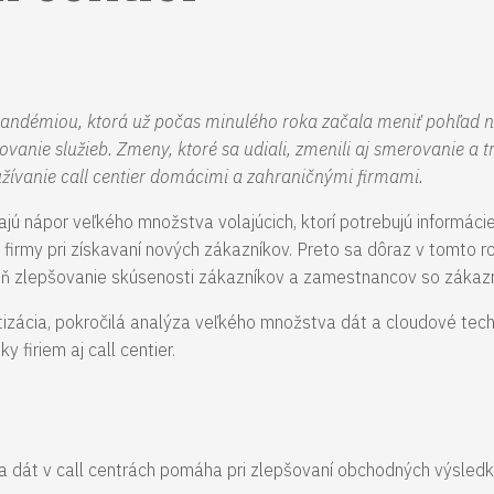
 pandémiou, ktorá už počas minulého roka začala meniť pohľad 
ovanie služieb. Zmeny, ktoré sa udiali, zmenili aj smerovanie a 
užívanie call centier domácimi a zahraničnými firmami.
ajú nápor veľkého množstva volajúcich, ktorí potrebujú informácie
re firmy pri získavaní nových zákazníkov. Preto sa dôraz v tomto r
veň zlepšovanie skúsenosti zákazníkov a zamestnancov so záka
matizácia, pokročilá analýza veľkého množstva dát a cloudové tec
firiem aj call centier.
za dát v call centrách pomáha pri zlepšovaní obchodných výsled