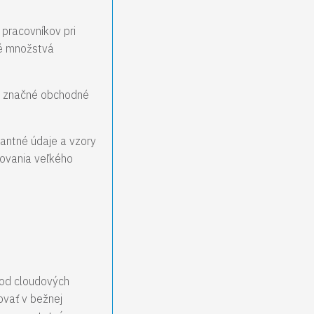
 pracovníkov pri
ké množstvá
rne značné obchodné
vantné údaje a vzory
covania veľkého
 od cloudových
ovať v bežnej