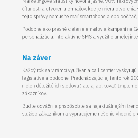
Marketingové štatistiky hovoria jasne, 90% textových 
čítanosti a otvorenia e-mailov, kde je miera otvoreni
tejto správy nemusíte mať smartphone alebo počítač,
Podobne ako presné cielenie emailov a kampaní na Go
personalizácia, interaktívne SMS a využitie umelej inte
Na záver
Každý rok sa v rámci využívania call centier vyskytujú 
legislatíve a podobne. Predchádzajúci aj tento rok 2
nielen dôležité ich sledovať, ale aj aplikovať. Implem
zákazníkov.
Buďte odvážni a prispôsobte sa najaktuálnejším tren
služieb zákazníkom a vypracujeme riešenie vhodné pre