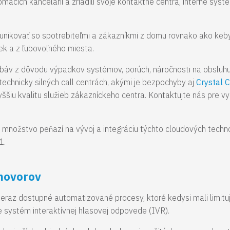
omácich kancelárií a zriadili svoje kontaktné centrá, interné sys
ikovať so spotrebiteľmi a zákazníkmi z domu rovnako ako keby 
ek a z ľubovoľného miesta.
a obáv z dôvodu výpadkov systémov, porúch, náročnosti na obsluhu 
technicky silných call centrách, akými je bezpochyby aj
Crystal C
yššiu kvalitu služieb zákazníckeho centra. Kontaktujte nás pre 
množstvo peňazí na vývoj a integráciu týchto cloudových techno
21.
hovorov
teraz dostupné automatizované procesy, ktoré kedysi mali limituj
je systém interaktívnej hlasovej odpovede (IVR).