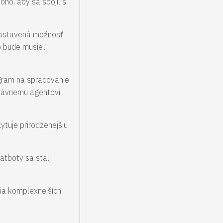
ho, aby sa spojil s
dnastavená možnosť
o bude musieť
ogram na spracovanie
právnemu agentovi
ytuje prirodzenejšiu
atboty sa stali
nia komplexnejších