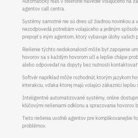
Automatický hlas v telefóne navedie volajúceho na zad
agentov call centra.
Systémy samotné nie sú dnes už žiadnou novinkou a v
nezodpovedá potrebám volajúceho a jediným spôsobo
prepojiť s iným agentom, ktorý vybavuje úlohy vašich 
Riešenie týchto nedokonalostí môže byť zapojenie umel
hovorov sa s každým hovorom učí a lepšie chápe prob
alebo odpovedať na dopyty bez nutnosti kontaktova
Softvér napríklad môže rozhodnúť, ktorým jazykom hovo
interakciu, vďaka ktorej majú volajúci zákazníci lepši
Inteligentné automatizované systémy, online dostupnos
kľúčovými riešeniami odklonu a spracovania hovorov b
Tieto riešenia uvoľnili agentov pre komplikovanejšie h
problémov.