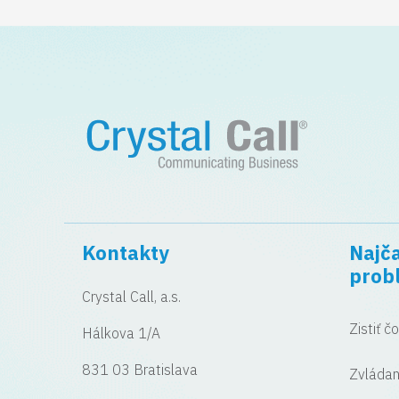
Kontakty
Najča
prob
Crystal Call, a.s.
Zistiť č
Hálkova 1/A
831 03 Bratislava
Zvládan