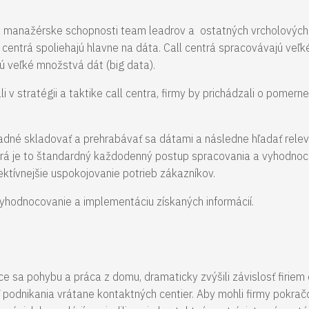
e na manažérske schopnosti team leadrov a ostatných vrcholových
 centrá spoliehajú hlavne na dáta. Call centrá spracovávajú veľ
ú veľké množstvá dát (big data).
i v stratégii a taktike call centra, firmy by prichádzali o pome
kladné skladovať a prehrabávať sa dátami a následne hľadať rele
trá je to štandardný každodenný postup spracovania a vyhodno
ektívnejšie uspokojovanie potrieb zákazníkov.
 vyhodnocovanie a implementáciu získaných informácií.
 sa pohybu a práca z domu, dramaticky zvýšili závislosť firiem
 podnikania vrátane kontaktných centier. Aby mohli firmy pokrač