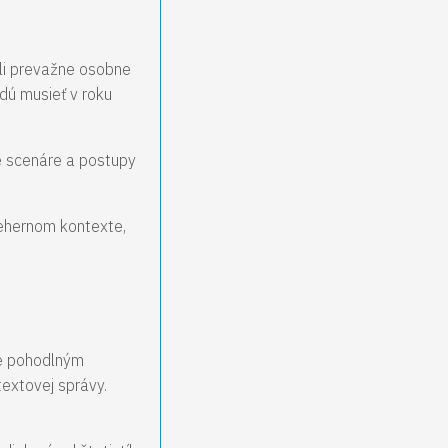
ali prevažne osobne
udú musieť v roku
é scenáre a postupy
 nehernom kontexte,
je pohodlným
extovej správy.