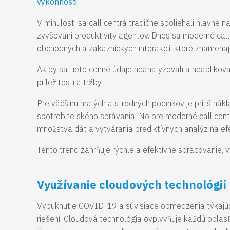
výkonnosti
.
V minulosti sa call centrá tradične spoliehali hlavn
zvyšovaní produktivity agentov. Dnes sa moderné call
obchodných a zákazníckych interakcií, ktoré znamenaj
Ak by sa tieto cenné údaje neanalyzovali a neaplikoval
príležitosti a tržby.
Pre väčšinu malých a stredných podnikov je príliš ná
spotrebiteľského správania. No pre moderné call cen
množstva dát a vytvárania prediktívnych analýz na ef
Tento trend zahrňuje rýchle a efektívne spracovanie,
Využívanie cloudových technológií
Vypuknutie COVID-19 a súvisiace obmedzenia týkajúce
riešení. Cloudová technológia ovplyvňuje každú oblasť