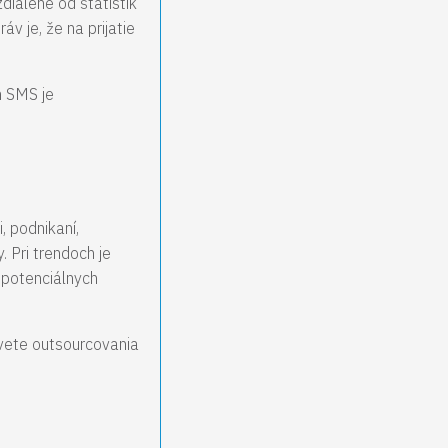
dialené od štatistík
v je, že na prijatie
h SMS je
, podnikaní,
 Pri trendoch je
h potenciálnych
svete outsourcovania