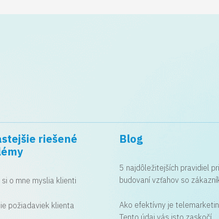
stejšie riešené
Blog
lémy
5 najdôležitejších pravidiel pr
budovaní vzťahov so zákazní
o si o mne myslia klienti
Ako efektívny je telemarketi
ie požiadaviek klienta
Tento údaj vás isto zaskočí