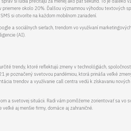
správ si ľudia prečítajú za menej ako päť sekúnd. To je ďaleko vz
a v priemere okolo 20%. Ďalšou významnou výhodou textových sprá
 SMS si otvoríte na každom mobilnom zariadení.
ogle a sociálnych sieťach, trendom vo využívaní marketingovýc
ligencie (AI).
určité trendy, ktoré reflektujú zmeny v technológiách, spoločnosti
021 je poznačený svetovou pandémiou, ktorá prináša veľké zmeny.
entácia trendov a využívanie call centra vedú k získavaniu novýc
dom a svetovej situácii. Radi vám pomôžeme zorientovať sa vo 
 veľké aj menšie firmy, domáce aj zahraničné.