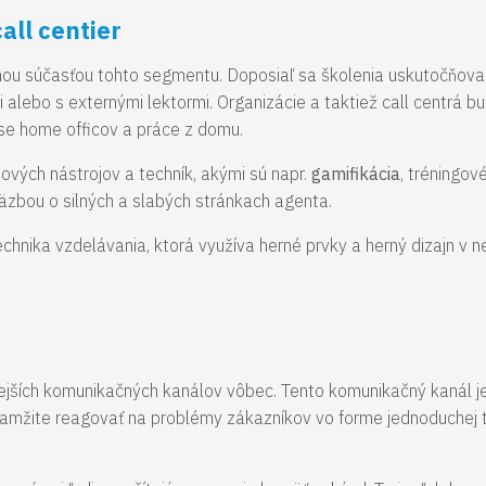
all centier
utnou súčasťou tohto segmentu. Doposiaľ sa školenia uskutočňov
i alebo s externými lektormi. Organizácie a taktiež call centrá b
se home officov a práce z domu.
ových nástrojov a techník, akými sú napr.
gamifikácia
, tréningov
väzbou o silných a slabých stránkach agenta.
technika vzdelávania, ktorá využíva herné prvky a herný dizajn v
vnejších komunikačných kanálov vôbec. Tento komunikačný kanál 
amžite reagovať na problémy zákazníkov vo forme jednoduchej t