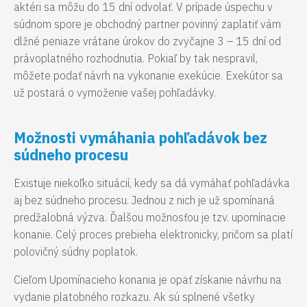
aktéri sa môžu do 15 dní odvolať. V prípade úspechu v
súdnom spore je obchodný partner povinný zaplatiť vám
dlžné peniaze vrátane úrokov do zvyčajne 3 – 15 dní od
právoplatného rozhodnutia. Pokiaľ by tak nespravil,
môžete podať návrh na vykonanie exekúcie. Exekútor sa
už postará o vymoženie vašej pohľadávky.
Možnosti vymáhania pohľadávok bez
súdneho procesu
Existuje niekoľko situácií, kedy sa dá vymáhať pohľadávka
aj bez súdneho procesu. Jednou z nich je už spomínaná
predžalobná výzva. Ďalšou možnosťou je tzv. upomínacie
konanie. Celý proces prebieha elektronicky, pričom sa platí
polovičný súdny poplatok.
Cieľom Upomínacieho konania je opäť získanie návrhu na
vydanie platobného rozkazu. Ak sú splnené všetky