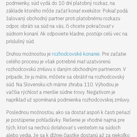
podmienky, súd vydá do 10 dní platobný rozkaz, na
základe ktorého môže začať konať exekútor. Pokiaľ podá
žalovaný obchodný partner proti platobnému rozkazu
odpor, obráti sa súd na vás, či chcete pokračovať v
súdnom konaní. Ak odpoviete kladne, postúpi celú vec na
príslušný súd.
Druhou možnosťou je
rozhodcovské konanie
. Pre začatie
celého procesu je však potrebné mať uzatvorenú
rozhodcovskú zmluvu s daným obchodným partnerom. V
prípade, že ju máte, môžete sa obrátiť na rozhodcovský
súd. Na Slovensku ich máme zhruba 110. Výhodou je
väčšia rýchlosť a menšie súdne trovy. Negatívom je
napríklad už spomínaná podmienka rozhodcovskej zmluvy.
Poslednou možnosťou, ako sa dostať aspoň k časti peňazí
je postúpenie pohľadávky. Riešenie je vhodné najmä pre
tých, ktorí sa nechcú doťahovať s veriteľom na súdoch
alebo vedia, že sa k dlžnej čiastke dostanú až za niekoľko