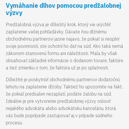
Vymáhanie dlhov pomocou predžalobnej
výzvy
Predžalobná výzva je dôležitý krok, ktorý vie urýchliť
zaplatenie vašej pohľadávky. Dávate ňou dlžnému
obchodnému partnerovi jasne najavo, že pokiaľ si nesplní
svoje povinnosti, ste ochotní ho dať na súd. Ako taká nemá
zákonom stanovenú formu ani náležitosti. Mala by však
obsahovať základné informácie o dodanom tovare, faktúre
a tiež zmienku o tom, že faktúra už je po splatnosti.
Dôležité je poskytnúť obchodnému partnerovi dodatočnú
lehotu na zaplatenie dlžoby. Taktiež ho upozornite na fakt,
že pokiaľ predsalen nezaplatí, podáte žalobu na súd.
Ideálne je pre vytvorenie predžalobnej výzvy osloviť
nejakého advokáta alebo advokátsku kanceláriu, ktorá
vás bude poprípade zastupovať aj v prípade súdneho
procesu.