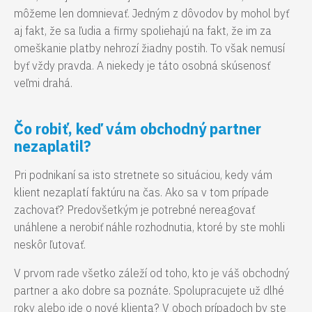
môžeme len domnievať. Jedným z dôvodov by mohol byť
aj fakt, že sa ľudia a firmy spoliehajú na fakt, že im za
omeškanie platby nehrozí žiadny postih. To však nemusí
byť vždy pravda. A niekedy je táto osobná skúsenosť
veľmi drahá.
Čo robiť, keď vám obchodný partner
nezaplatil?
Pri podnikaní sa isto stretnete so situáciou, kedy vám
klient nezaplatí faktúru na čas. Ako sa v tom prípade
zachovať? Predovšetkým je potrebné nereagovať
unáhlene a nerobiť náhle rozhodnutia, ktoré by ste mohli
neskôr ľutovať.
V prvom rade všetko záleží od toho, kto je váš obchodný
partner a ako dobre sa poznáte. Spolupracujete už dlhé
roky alebo ide o nové klienta? V oboch prípadoch by ste