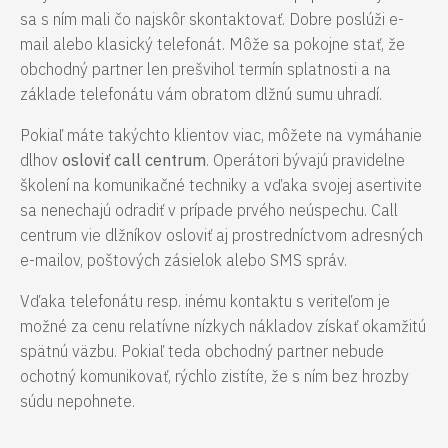
sa s ním mali čo najskôr skontaktovať. Dobre poslúži e-
mail alebo klasický telefonát. Môže sa pokojne stať, že
obchodný partner len prešvihol termín splatnosti a na
základe telefonátu vám obratom dlžnú sumu uhradí.
Pokiaľ máte takýchto klientov viac, môžete na vymáhanie
dlhov
osloviť call centrum
. Operátori bývajú pravidelne
školení na komunikačné techniky a vďaka svojej asertivite
sa nenechajú odradiť v prípade prvého neúspechu. Call
centrum vie dlžníkov osloviť aj prostredníctvom adresných
e-mailov, poštových zásielok alebo SMS správ.
Vďaka telefonátu resp. inému kontaktu s veriteľom je
možné za cenu relatívne nízkych nákladov získať okamžitú
spätnú väzbu. Pokiaľ teda obchodný partner nebude
ochotný komunikovať, rýchlo zistíte, že s ním bez hrozby
súdu nepohnete.