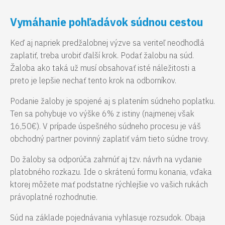
Vymáhanie pohľadávok súdnou cestou
Keď aj napriek predžalobnej výzve sa veriteľ neodhodlá
zaplatiť, treba urobiť ďalší krok. Podať žalobu na súd.
Žaloba ako taká už musí obsahovať isté náležitosti a
preto je lepšie nechať tento krok na odborníkov.
Podanie žaloby je spojené aj s platením súdneho poplatku.
Ten sa pohybuje vo výške 6% z istiny (najmenej však
16,50€). V prípade úspešného súdneho procesu je váš
obchodný partner povinný zaplatiť vám tieto súdne trovy.
Do žaloby sa odporúča zahrnúť aj tzv. návrh na vydanie
platobného rozkazu. Ide o skrátenú formu konania, vďaka
ktorej môžete mať podstatne rýchlejšie vo vašich rukách
právoplatné rozhodnutie.
Súd na základe pojednávania vyhlasuje rozsudok. Obaja