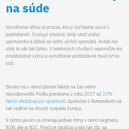
na súde
Vymáhanie dlhov je proces, ktorý žiaľ bežne súvisí s
podnikaním. Existujú situácie, kedy stačí jedna
upomienka a dlžník sa veľmi rýchlo spamätá. Avšak nie
vždy to ide tak ľahko. V niektorých chvíľach nepomôže ani
predžalobná výzva a vymáhanie pohľadávok musí ísť na
súd.
Slováci sú v rámci platení faktúr na čas veľmi
nezodpovední. Podľa prieskumu z roku 2017 až
23%
faktúr uhrádzajú po splatnosti
. Spoločne s Rumunskom sa
tak radíme na chvost vyspelej Európy.
S týmto javom sa stretajú jednak firmy v rámci segmetu
B2B, ale aj B2C. Prečo je situácia u nás tak zlá, sa